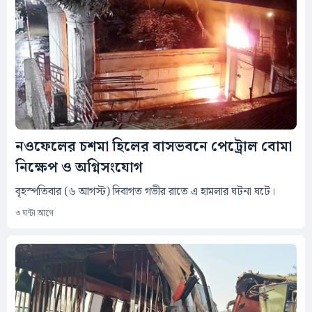
নওফেলের চশমা হিলের বাসভবনে পেট্রোল বোমা
নিক্ষেপ ও অগ্নিসংযোগ
বৃহস্পতিবার (৬ আগস্ট) দিবাগত গভীর রাতে এ হামলার ঘটনা ঘটে।
৩ ঘন্টা আগে