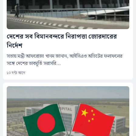
দেশের সব বিমানবন্দরে নিরাপত্তা জোরদারের
নির্দেশ
সভায় মন্ত্রী আফরোজা খানম জানান, আইসিএও অডিটের ফলাফলের
সঙ্গে দেশের ভাবমূর্তি সরাসরি...
১০ ঘন্টা আগে