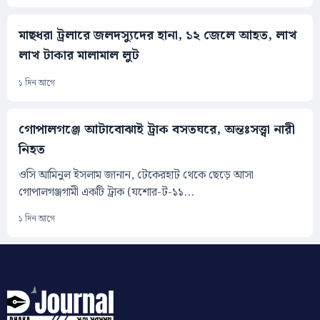
মাছধরা ট্রলারে জলদস্যুদের হানা, ১২ জেলে আহত, লাখ
লাখ টাকার মালামাল লুট
১ দিন আগে
গোপালগঞ্জে আটাবোঝাই ট্রাক বসতঘরে, অন্তঃসত্ত্বা নারী
নিহত
ওসি আমিনুল ইসলাম জানান, টেকেরহাট থেকে ছেড়ে আসা
গোপালগঞ্জগামী একটি ট্রাক (যশোর-ট-১১...
১ দিন আগে