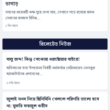
ভাগাড়
ভবনের কয়েকটি কক্ষ ঘুরে দেখা যায়, সেখানে পড়ে রয়েছে মাদক
সেবনের ব্যবহৃত বিভিন্ন...
১ দিন আগে
রিলেটেড নিউজ
বালু জব্দ! কিন্তু খেকোরা ধরাছোঁয়ার বাইরে!
অভিযানের তথ্য উপজেলা নির্বাহী কর্মকর্তার ভেরিফায়েড ফেসবুক
অ্যাকাউন্টসহ প্রশাসনের...
৬ ঘন্টা আগে
জুলাই সনদ নিয়ে ছিনিমিনি খেললে পরিণতি ভালো হবে
না: মুফতি ফয়জুল করীম