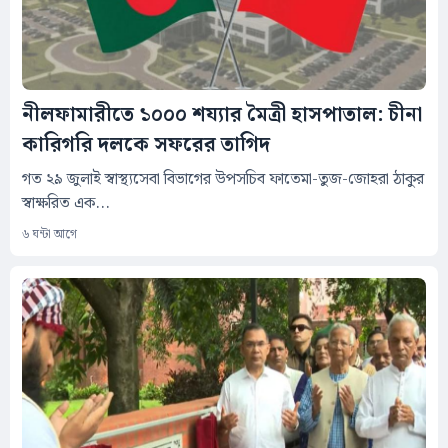
নীলফামারীতে ১০০০ শয্যার মৈত্রী হাসপাতাল: চীনা
কারিগরি দলকে সফরের তাগিদ
গত ২৯ জুলাই স্বাস্থ্যসেবা বিভাগের উপসচিব ফাতেমা-তুজ-জোহরা ঠাকুর
স্বাক্ষরিত এক...
৬ ঘন্টা আগে