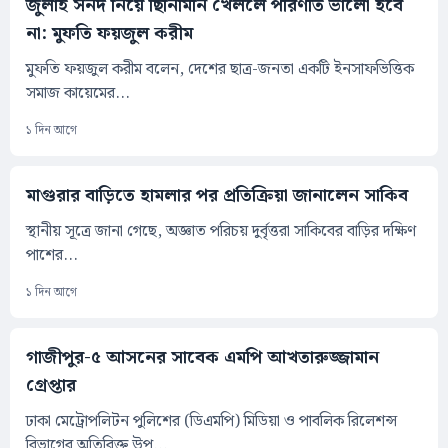
জুলাই সনদ নিয়ে ছিনিমিনি খেললে পরিণতি ভালো হবে
না: মুফতি ফয়জুল করীম
মুফতি ফয়জুল করীম বলেন, দেশের ছাত্র-জনতা একটি ইনসাফভিত্তিক
সমাজ কায়েমের...
১ দিন আগে
মাগুরার বাড়িতে হামলার পর প্রতিক্রিয়া জানালেন সাকিব
স্থানীয় সূত্রে জানা গেছে, অজ্ঞাত পরিচয় দুর্বৃত্তরা সাকিবের বাড়ির দক্ষিণ
পাশের...
১ দিন আগে
গাজীপুর-৫ আসনের সাবেক এমপি আখতারুজ্জামান
গ্রেপ্তার
ঢাকা মেট্রোপলিটন পুলিশের (ডিএমপি) মিডিয়া ও পাবলিক রিলেশন্স
বিভাগের অতিরিক্ত উপ...