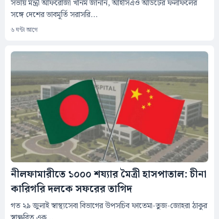
সভায় মন্ত্রী আফরোজা খানম জানান, আইসিএও অডিটের ফলাফলের
সঙ্গে দেশের ভাবমূর্তি সরাসরি...
৬ ঘন্টা আগে
নীলফামারীতে ১০০০ শয্যার মৈত্রী হাসপাতাল: চীনা
কারিগরি দলকে সফরের তাগিদ
গত ২৯ জুলাই স্বাস্থ্যসেবা বিভাগের উপসচিব ফাতেমা-তুজ-জোহরা ঠাকুর
স্বাক্ষরিত এক...