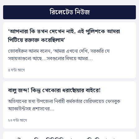
রিলেটেড নিউজ
‘আপনারা কি তখন দেখেন নাই, এই পুলিশকে আমরা
পিটিয়ে রক্তাক্ত করেছিলাম’
জোবাইরুল আলম বলেন, ‘আমরা এখনো দেখি, সরকারি যে
সহায়তাগুলো আছে...সবগুলোর বিষয়ে আমরা...
৪ ঘন্টা আগে
বালু জব্দ! কিন্তু খেকোরা ধরাছোঁয়ার বাইরে!
অভিযানের তথ্য উপজেলা নির্বাহী কর্মকর্তার ভেরিফায়েড ফেসবুক
অ্যাকাউন্টসহ প্রশাসনের...
২৩ ঘন্টা আগে