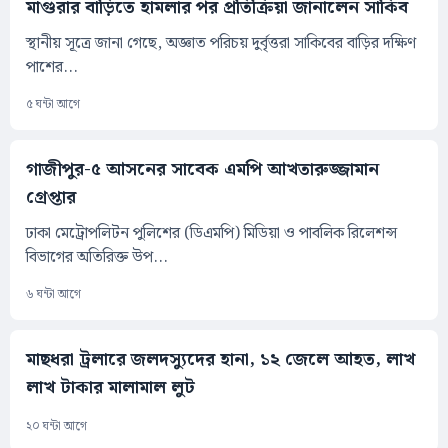
মাগুরার বাড়িতে হামলার পর প্রতিক্রিয়া জানালেন সাকিব
স্থানীয় সূত্রে জানা গেছে, অজ্ঞাত পরিচয় দুর্বৃত্তরা সাকিবের বাড়ির দক্ষিণ
পাশের...
৫ ঘন্টা আগে
গাজীপুর-৫ আসনের সাবেক এমপি আখতারুজ্জামান
গ্রেপ্তার
ঢাকা মেট্রোপলিটন পুলিশের (ডিএমপি) মিডিয়া ও পাবলিক রিলেশন্স
বিভাগের অতিরিক্ত উপ...
৬ ঘন্টা আগে
মাছধরা ট্রলারে জলদস্যুদের হানা, ১২ জেলে আহত, লাখ
লাখ টাকার মালামাল লুট
২০ ঘন্টা আগে