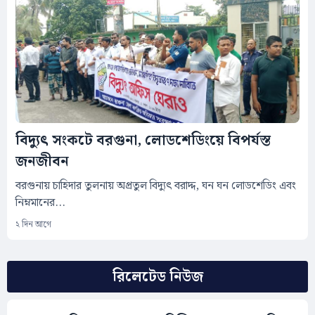
বিদ্যুৎ সংকটে বরগুনা, লোডশেডিংয়ে বিপর্যস্ত
জনজীবন
বরগুনায় চাহিদার তুলনায় অপ্রতুল বিদ্যুৎ বরাদ্দ, ঘন ঘন লোডশেডিং এবং
নিম্নমানের...
২ দিন আগে
রিলেটেড নিউজ