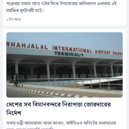
শুক্রবার সকাল সাড়ে ৭টার দিকে উপজেলার কাশিকাপন এলাকায় এই
মর্মান্তিক দুর্ঘটনাটি ঘটে।
২ দিন আগে
দেশের সব বিমানবন্দরে নিরাপত্তা জোরদারের
নির্দেশ
সভায় মন্ত্রী আফরোজা খানম জানান, আইসিএও অডিটের ফলাফলের