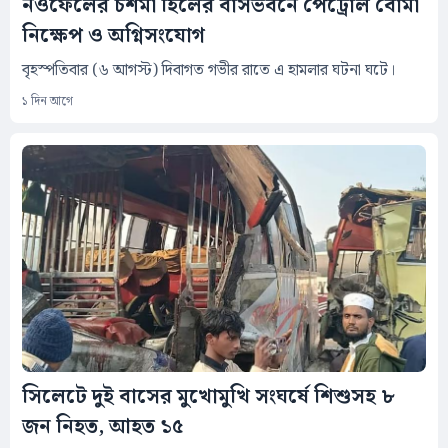
নওফেলের চশমা হিলের বাসভবনে পেট্রোল বোমা
নিক্ষেপ ও অগ্নিসংযোগ
বৃহস্পতিবার (৬ আগস্ট) দিবাগত গভীর রাতে এ হামলার ঘটনা ঘটে।
১ দিন আগে
সিলেটে দুই বাসের মুখোমুখি সংঘর্ষে শিশুসহ ৮
জন নিহত, আহত ১৫