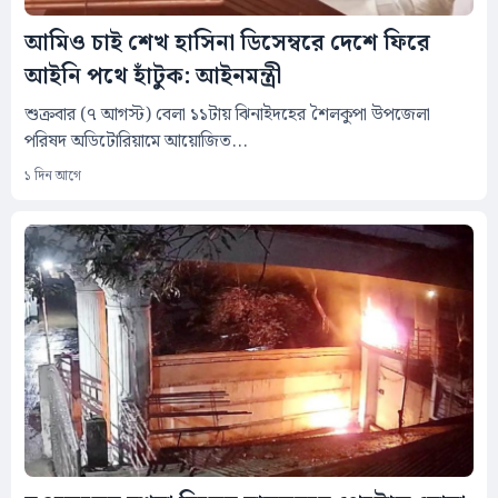
আমিও চাই শেখ হাসিনা ডিসেম্বরে দেশে ফিরে
আইনি পথে হাঁটুক: আইনমন্ত্রী
শুক্রবার (৭ আগস্ট) বেলা ১১টায় ঝিনাইদহের শৈলকুপা উপজেলা
পরিষদ অডিটোরিয়ামে আয়োজিত...
১ দিন আগে