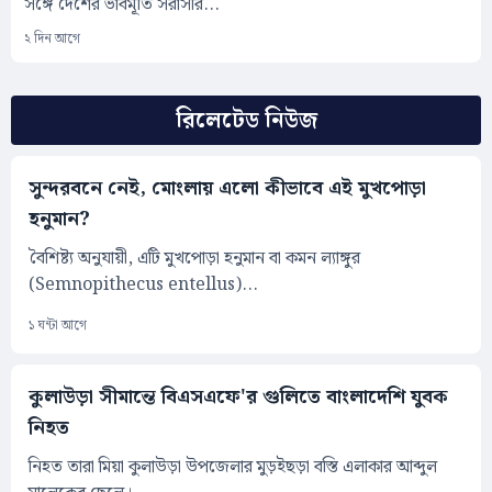
সঙ্গে দেশের ভাবমূর্তি সরাসরি...
২ দিন আগে
রিলেটেড নিউজ
সুন্দরবনে নেই, মোংলায় এলো কীভাবে এই মুখপোড়া
হনুমান?
বৈশিষ্ট্য অনুযায়ী, এটি মুখপোড়া হনুমান বা কমন ল্যাঙ্গুর
(Semnopithecus entellus)...
১ ঘন্টা আগে
কুলাউড়া সীমান্তে বিএসএফে'র গুলিতে বাংলাদেশি যুবক
নিহত
নিহত তারা মিয়া কুলাউড়া উপজেলার মুড়ইছড়া বস্তি এলাকার আব্দুল