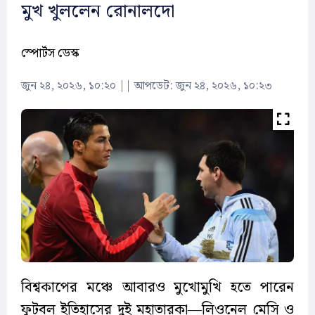
মুখ খুললেন রোনালদো
স্পোর্টস ডেস্ক
জুন ২৪, ২০২৬, ১০:২০
||
আপডেট: জুন ২৪, ২০২৬, ১০:২৩
বিশ্বকাপের মঞ্চে আবারও মুখোমুখি হতে পারেন
ফুটবল ইতিহাসের দুই মহাতারকা—লিওনেল মেসি ও