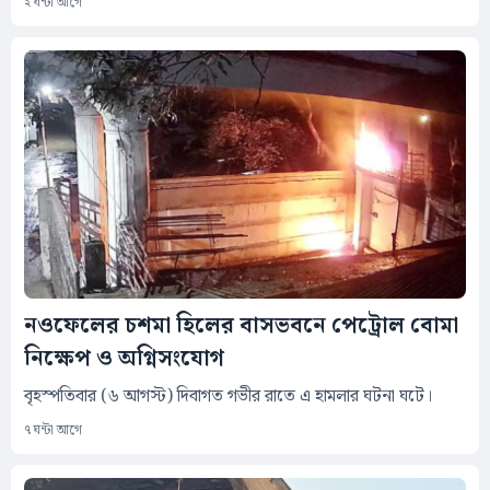
২ ঘন্টা আগে
নওফেলের চশমা হিলের বাসভবনে পেট্রোল বোমা
নিক্ষেপ ও অগ্নিসংযোগ
বৃহস্পতিবার (৬ আগস্ট) দিবাগত গভীর রাতে এ হামলার ঘটনা ঘটে।
৭ ঘন্টা আগে