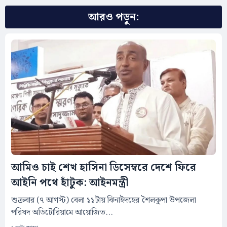
আরও পড়ুন:
আমিও চাই শেখ হাসিনা ডিসেম্বরে দেশে ফিরে
আইনি পথে হাঁটুক: আইনমন্ত্রী
শুক্রবার (৭ আগস্ট) বেলা ১১টায় ঝিনাইদহের শৈলকুপা উপজেলা
পরিষদ অডিটোরিয়ামে আয়োজিত...