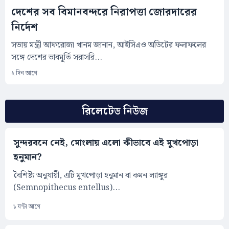
দেশের সব বিমানবন্দরে নিরাপত্তা জোরদারের
নির্দেশ
সভায় মন্ত্রী আফরোজা খানম জানান, আইসিএও অডিটের ফলাফলের
সঙ্গে দেশের ভাবমূর্তি সরাসরি...
২ দিন আগে
রিলেটেড নিউজ
সুন্দরবনে নেই, মোংলায় এলো কীভাবে এই মুখপোড়া
হনুমান?
বৈশিষ্ট্য অনুযায়ী, এটি মুখপোড়া হনুমান বা কমন ল্যাঙ্গুর
(Semnopithecus entellus)...
১ ঘন্টা আগে