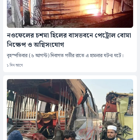
নওফেলের চশমা হিলের বাসভবনে পেট্রোল বোমা
নিক্ষেপ ও অগ্নিসংযোগ
বৃহস্পতিবার (৬ আগস্ট) দিবাগত গভীর রাতে এ হামলার ঘটনা ঘটে।
১ দিন আগে