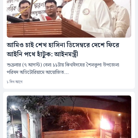
আমিও চাই শেখ হাসিনা ডিসেম্বরে দেশে ফিরে
আইনি পথে হাঁটুক: আইনমন্ত্রী
শুক্রবার (৭ আগস্ট) বেলা ১১টায় ঝিনাইদহের শৈলকুপা উপজেলা
পরিষদ অডিটোরিয়ামে আয়োজিত...
১ দিন আগে