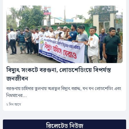
বিদ্যুৎ সংকটে বরগুনা, লোডশেডিংয়ে বিপর্যস্ত
জনজীবন
বরগুনায় চাহিদার তুলনায় অপ্রতুল বিদ্যুৎ বরাদ্দ, ঘন ঘন লোডশেডিং এবং
নিম্নমানের...
২ দিন আগে
রিলেটেড নিউজ