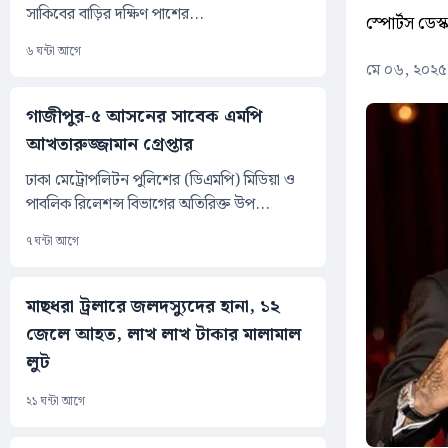
সাকিবের বাড়ির দক্ষিণ পাশের...
স্পোর্টস ডেস্
৬ ঘন্টা আগে
মে ০৬, ২০২৫
গাজীপুর-৫ আসনের সাবেক এমপি
আখতারুজ্জামান গ্রেপ্তার
ঢাকা মেট্রোপলিটন পুলিশের (ডিএমপি) মিডিয়া ও
পাবলিক রিলেশন্স বিভাগের অতিরিক্ত উপ...
৭ ঘন্টা আগে
মাছধরা ট্রলারে জলদস্যুদের হানা, ১২
জেলে আহত, লাখ লাখ টাকার মালামাল
লুট
২১ ঘন্টা আগে