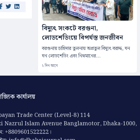
বিদ্যুৎ সংকটে বরগুনা,
লোডশেডিংয়ে বিপর্যস্ত জনজীবন
বরগুনায় চাহিদার তুলনায় অপ্রতুল বিদ্যুৎ বরাদ্দ, ঘন
ঘন লোডশেডিং এবং নিম্নমানের...
২ দিন আগে
িজ্যিক কার্যালয়
ayan Trade Center (Level-8) 114
zi Nazrul Islam Avenue Banglamotor, Dhaka-1000,
ন: +8809601522222।