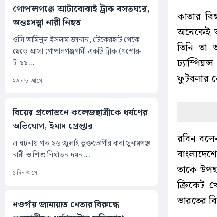
গোপালগঞ্জে আটাবোঝাই ট্রাক বসতঘরে,
কাতার বি
অন্তঃসত্ত্বা নারী নিহত
অনেকেই তা
ওসি আমিনুল ইসলাম জানান, টেকেরহাট থেকে
তিনি তা অ
ছেড়ে আসা গোপালগঞ্জগামী একটি ট্রাক (যশোর-
চ্যাম্পিয়
ট-১১...
ফুটবলার ন
২৩ ঘন্টা আগে
বিয়ের প্রলোভনে কলেজছাত্রীকে ধর্ষণের
অভিযোগ, ইমাম গ্রেপ্তার
রবিন বলেন
এ ঘটনায় গত ২৬ জুলাই ভুক্তভোগীর বাবা সুনামগঞ্জ
বাংলাদেশে
নারী ও শিশু নির্যাতন দমন...
তাকে উপহা
১ দিন আগে
ক্রিকেট 
ভারতের বি
নওগাঁয় জামায়াত নেতার বিরুদ্ধে