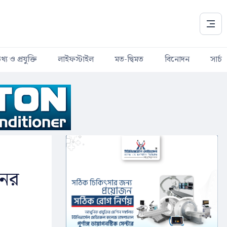
থ্য ও প্রযুক্তি
লাইফস্টাইল
মত-দ্বিমত
বিনোদন
সার্চ
নের