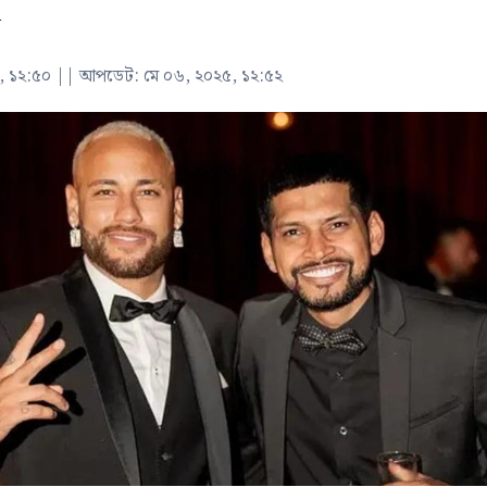
ক
, ১২:৫০
||
আপডেট: মে ০৬, ২০২৫, ১২:৫২