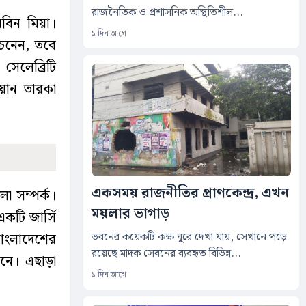
রাজনৈতিক ও প্রশাসনিক অস্থিতিশীল...
বিন মিয়া।
১ দিন আগে
চেনেন, তবে
সেলেব্রিটি
িয়ান তারকা
একসময় রাজনীতির প্রাণকেন্দ্র, এখন
ো সম্পর্ক।
ময়লার ভাগাড়
কটি জার্সি
ভবনের কয়েকটি কক্ষ ঘুরে দেখা যায়, সেখানে পড়ে
বাংলাদেশের
রয়েছে মাদক সেবনের ব্যবহৃত বিভিন্ন...
নে। এছাড়া
১ দিন আগে