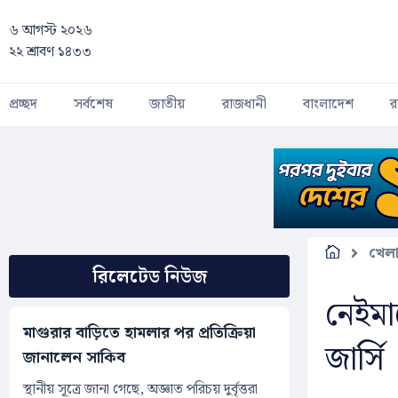
Skip to main content
৬ আগস্ট ২০২৬
২২ শ্রাবণ ১৪৩৩
প্রচ্ছদ
সর্বশেষ
জাতীয়
রাজধানী
বাংলাদেশ
র
খেল
রিলেটেড নিউজ
নেইমা
মাগুরার বাড়িতে হামলার পর প্রতিক্রিয়া
জার্সি
জানালেন সাকিব
স্থানীয় সূত্রে জানা গেছে, অজ্ঞাত পরিচয় দুর্বৃত্তরা