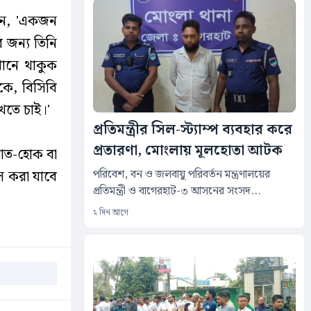
েন, 'একজন
 জন্য তিনি
ানে থাকুক
ে, বিসিবি
খতে চাই।'
প্রতিমন্ত্রীর সিল-স্ট্যাম্প ব্যবহার করে
প্রতারণা, মোংলায় মূলহোতা আটক
রাত-হোক বা
‎পরিবেশ, বন ও জলবায়ু পরিবর্তন মন্ত্রণালয়ের
িস করা যাবে
প্রতিমন্ত্রী ও বাগেরহাট-৩ আসনের সংসদ...
২ দিন আগে