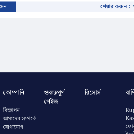
করুন
শেয়ার করুন :
কোম্পানি
গুরুত্বপূর্ণ
রিসোর্স
বাণ
পেইজ
বিজ্ঞাপন
Rup
Ka
আমাদের সম্পর্কে
ফো
যোগাযোগ